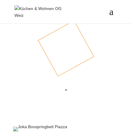
Traumhaft schlafen
Das perfekte
Schlafzimmer-design
⏷